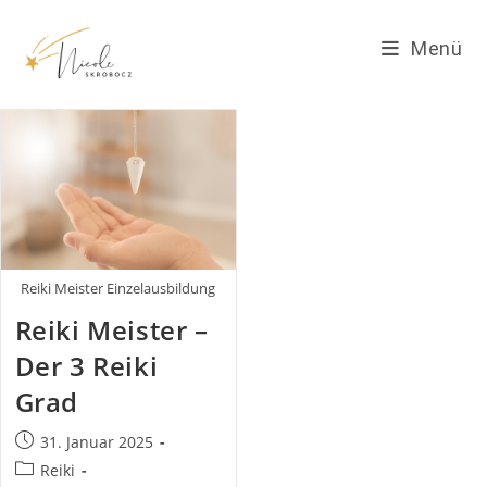
Zum
Inhalt
Menü
springen
Reiki Meister Einzelausbildung
Reiki Meister –
Der 3 Reiki
Grad
Beitrag
31. Januar 2025
veröffentlicht:
Beitrags-
Reiki